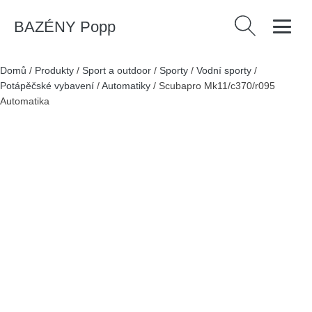
BAZÉNY Popp
Vyhledávání
Domů
/
Produkty
/
Sport a outdoor
/
Sporty
/
Vodní sporty
/
Potápěčské vybavení
/
Automatiky
/
Scubapro Mk11/c370/r095
Automatika