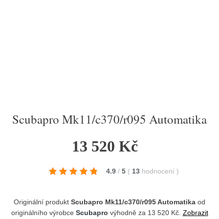
Scubapro Mk11/c370/r095 Automatika
13 520 Kč
4.9
/
5
(
13
hodnocení
)
Originální produkt
Scubapro Mk11/c370/r095 Automatika
od
originálního výrobce
Scubapro
výhodně za 13 520 Kč.
Zobrazit