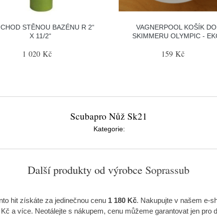
CHOD STĚNOU BAZÉNU R 2“
VAGNERPOOL KOŠÍK DO
X 11/2“
SKIMMERU OLYMPIC - EK
1 020 Kč
159 Kč
Scubapro Nůž Sk21
Kategorie:
Další produkty od výrobce
Soprassub
nto hit získáte za jedinečnou cenu
1 180 Kč
. Nakupujte v našem e-s
 a více. Neotálejte s nákupem, cenu můžeme garantovat jen pro d