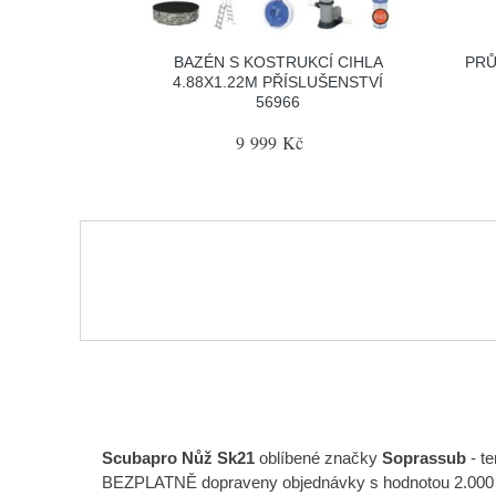
BAZÉN S KOSTRUKCÍ CIHLA
PRŮ
4.88X1.22M PŘÍSLUŠENSTVÍ
56966
9 999 Kč
Scubapro Nůž Sk21
oblíbené značky
Soprassub
- te
BEZPLATNĚ dopraveny objednávky s hodnotou 2.000 Kč