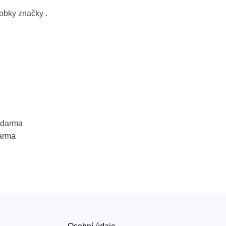
robky značky
.
 zdarma
arma