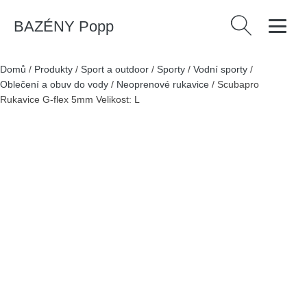
BAZÉNY Popp
Vyhledávání
Domů
/
Produkty
/
Sport a outdoor
/
Sporty
/
Vodní sporty
/
Oblečení a obuv do vody
/
Neoprenové rukavice
/
Scubapro
Rukavice G-flex 5mm Velikost: L