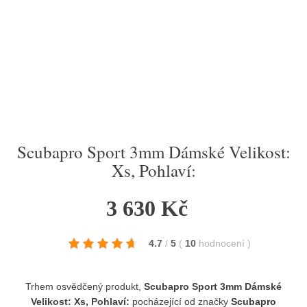
Scubapro Sport 3mm Dámské Velikost:
Xs, Pohlaví:
3 630 Kč
4.7
/
5
(
10
hodnocení
)
Trhem osvědčený produkt,
Scubapro Sport 3mm Dámské
Velikost: Xs, Pohlaví:
pocházející od značky
Scubapro