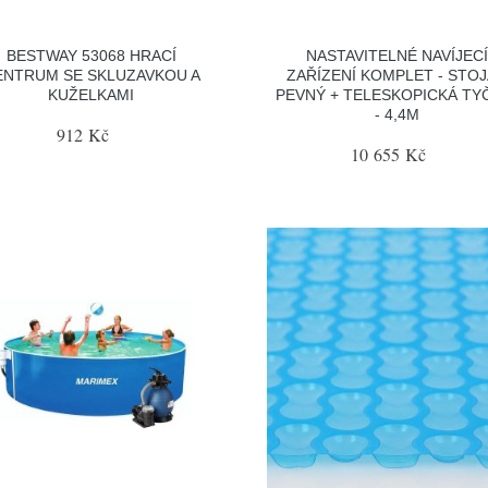
BESTWAY 53068 HRACÍ
NASTAVITELNÉ NAVÍJECÍ
ENTRUM SE SKLUZAVKOU A
ZAŘÍZENÍ KOMPLET - STO
KUŽELKAMI
PEVNÝ + TELESKOPICKÁ TYČ
- 4,4M
912 Kč
10 655 Kč