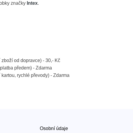
robky značky
Intex
.
í zboží od dopravce) - 30,- Kč
platba předem) - Zdarma
í kartou, rychlé převody) - Zdarma
Osobní údaje