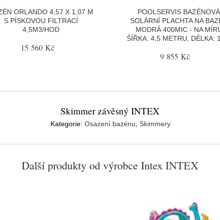
ZÉN ORLANDO 4,57 X 1,07 M
POOLSERVIS BAZÉNOV
S PÍSKOVOU FILTRACÍ
SOLÁRNÍ PLACHTA NA BAZ
4,5M3/HOD
MODRÁ 400MIC - NA MÍR
ŠÍŘKA: 4,5 METRU, DÉLKA: 
15 560 Kč
9 855 Kč
Skimmer závěsný INTEX
Kategorie:
Osazení bazénu
,
Skimmery
Další produkty od výrobce
Intex
INTEX