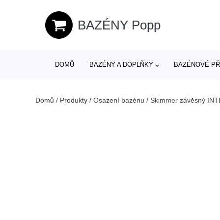
BAZÉNY Popp
DOMŮ
BAZÉNY A DOPLŇKY
BAZÉNOVÉ PŘ
Domů
/
Produkty
/
Osazení bazénu
/
Skimmer závěsný IN