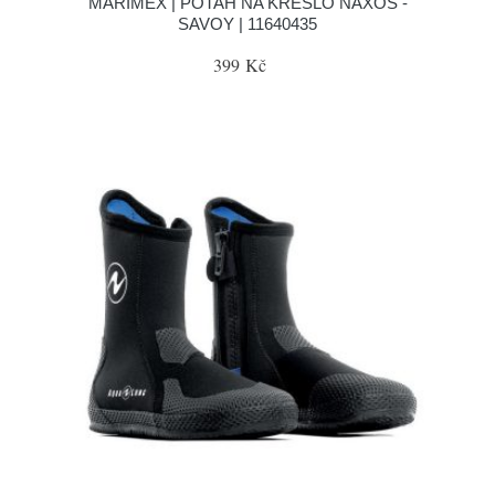
MARIMEX | POTAH NA KŘESLO NAXOS -
SAVOY | 11640435
399 Kč