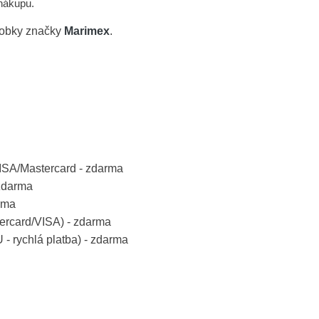
 nákupu.
robky značky
Marimex
.
VISA/Mastercard - zdarma
 zdarma
rma
tercard/VISA) - zdarma
 - rychlá platba) - zdarma