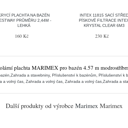
KRYCÍ PLACHTA NA BAZÉN
INTEX 11815 SACÍ STŘE
ESTWAY PRŮMĚRU 2,44M -
PÍSKOVÉ FILTRACE INTE
LEHKÁ
KRYSTAL CLEAR 6M3
160 Kč
230 Kč
olární plachta MARIMEX pro bazén 4.57 m modrostříbr
bazén,Zahrada a stavebniny
,
Příslušenství k bazénům
,
Příslušenství k
a a volný čas
,
Zahrada a volný čas
,
Zahrada a volný čas,Zahrada a st
Další produkty od výrobce
Marimex
Marimex