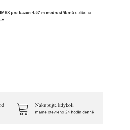
RIMEX pro bazén 4.57 m modrostříbrná
oblíbené
e »
od
Nakupujte kdykoli
máme otevřeno 24 hodin denně