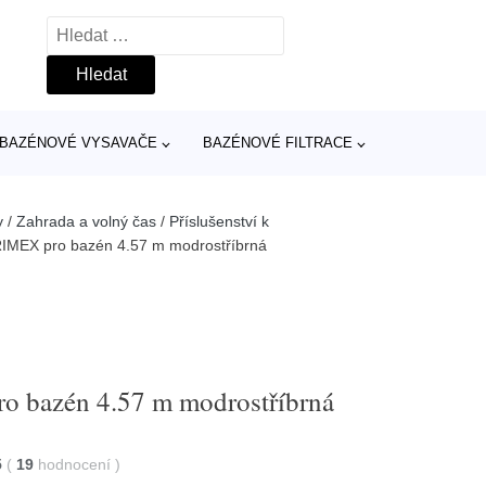
Vyhledávání
BAZÉNOVÉ VYSAVAČE
BAZÉNOVÉ FILTRACE
y
/
Zahrada a volný čas
/
Příslušenství k
RIMEX pro bazén 4.57 m modrostříbrná
o bazén 4.57 m modrostříbrná
5
(
19
hodnocení
)