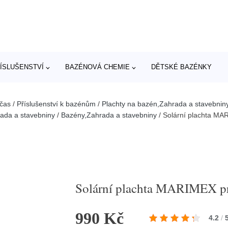
ÍSLUŠENSTVÍ
BAZÉNOVÁ CHEMIE
DĚTSKÉ BAZÉNKY
 čas
/
Příslušenství k bazénům
/
Plachty na bazén,Zahrada a stavebnin
ada a stavebniny
/
Bazény,Zahrada a stavebniny
/
Solární plachta MA
Solární plachta MARIMEX pr
990 Kč
4.2
/