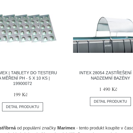
MEX | TABLETY DO TESTERU
INTEX 28054 ZASTŘEŠENÍ
 MĚŘENÍ PH - 5 X 10 KS |
NADZEMNÍ BAZÉNY
19900072
1 490 Kč
199 Kč
DETAIL PRODUKTU
DETAIL PRODUKTU
tříbrná
od populární značky
Marimex
- tento produkt koupíte v č