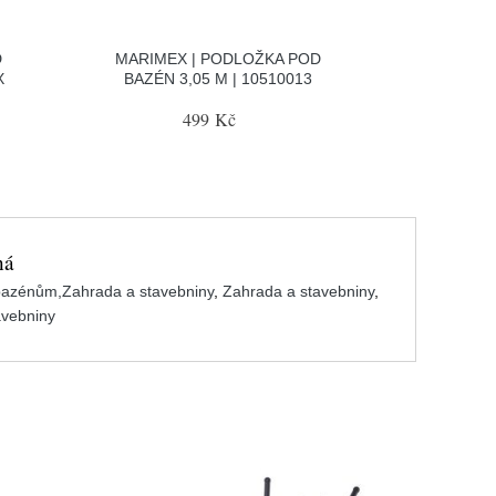
D
MARIMEX | PODLOŽKA POD
X
BAZÉN 3,05 M | 10510013
499 Kč
ná
 bazénům,Zahrada a stavebniny
,
Zahrada a stavebniny
,
avebniny