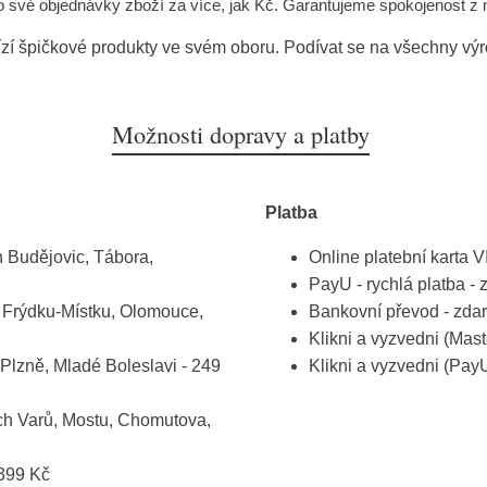
do své objednávky zboží za více, jak Kč. Garantujeme spokojenost z
zí špičkové produkty ve svém oboru. Podívat se na všechny vý
Možnosti dopravy a platby
Platba
 Budějovic, Tábora,
Online platební karta 
PayU - rychlá platba -
, Frýdku-Místku, Olomouce,
Bankovní převod - zda
Klikni a vyzvedni (Mas
Plzně, Mladé Boleslavi - 249
Klikni a vyzvedni (PayU
ch Varů, Mostu, Chomutova,
 399 Kč