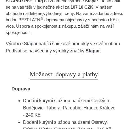
STAPAR Ph+, 1 kg
od známého výrobce
Stapar
- tento artikl
se na vás těší v jedinečné akci za
107.10 CZK
. V našem
obchodě najdete nejvýhodnější ceny. Na vámi zadanou adresu
budou BEZPLATNĚ dopraveny objednávky s hodnotou Kč a
více. Úspora a spokojenost z nákupu, záleží nám na vaší
spokojenosti.
Výrobce
Stapar
nabízí špičkové produkty ve svém oboru.
Podívat se na všechny výrobky značky
Stapar
.
Možnosti dopravy a platby
Doprava
Dodání kurýrní službou na území Českých
Budějovic, Tábora, Pardubic, Hradce Králové
- 249 Kč
Dodání kurýrní službou na území Ostravy,