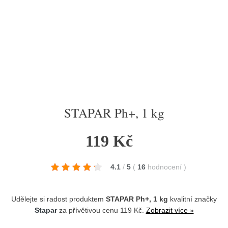
STAPAR Ph+, 1 kg
119 Kč
4.1
/
5
(
16
hodnocení
)
Udělejte si radost produktem
STAPAR Ph+, 1 kg
kvalitní značky
Stapar
za přívětivou cenu 119 Kč.
Zobrazit více »