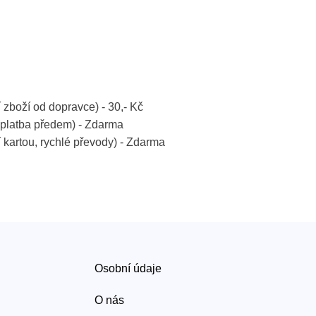
í zboží od dopravce) - 30,- Kč
platba předem) - Zdarma
í kartou, rychlé převody) - Zdarma
Osobní údaje
O nás