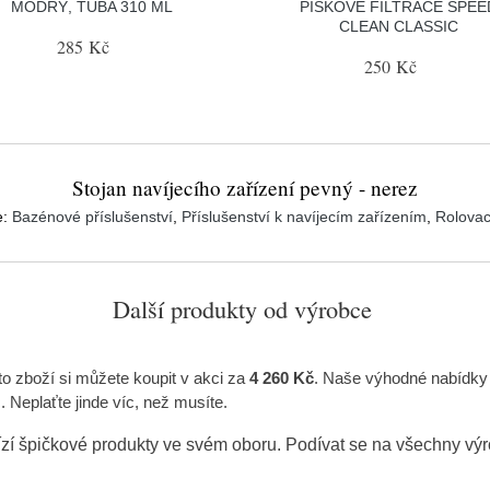
MODRÝ, TUBA 310 ML
PÍSKOVÉ FILTRACE SPEE
CLEAN CLASSIC
285 Kč
250 Kč
Stojan navíjecího zařízení pevný - nerez
e:
Bazénové příslušenství
,
Příslušenství k navíjecím zařízením
,
Rolovac
Další produkty od výrobce
oto zboží si můžete koupit v akci za
4 260 Kč
. Naše výhodné nabídky č
 Neplaťte jinde víc, než musíte.
zí špičkové produkty ve svém oboru. Podívat se na všechny vý