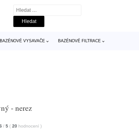
Vyhledávání
BAZÉNOVÉ VYSAVAČE
BAZÉNOVÉ FILTRACE
vný - nerez
6
/
5
(
20
hodnocení
)