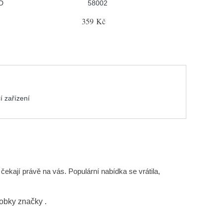
D
58002
359 Kč
í zařízení
ekají právě na vás. Populární nabídka se vrátila,
robky značky
.