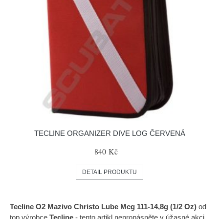
TECLINE ORGANIZER DIVE LOG ČERVENÁ
840 Kč
DETAIL PRODUKTU
Tecline O2 Mazivo Christo Lube Mcg 111-14,8g (1/2 Oz)
od
top výrobce
Tecline
- tento artikl nepropásněte v úžasné akci