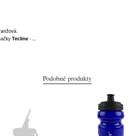
ranžová.
načky
Tecline
-
...
Podobné produkty