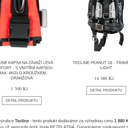
INE KAPSA NA ZÁVAŽÍ LEVÁ
TECLINE PEANUT 16 - TRAV
FORT - S VNITŘNÍ KAPSOU
LIGHT
MAX. 4KG) D-KROUŽKEM,
14 380 Kč
ORANŽOVÁ
1 300 Kč
DETAIL PRODUKTU
DETAIL PRODUKTU
 výrobce
Tecline
- tento produkt dodáváme za výhodnou cenu
1 880 
ravy už nemusíte řešit, bude BEZPLATNÁ. Garantujeme spokojenost 