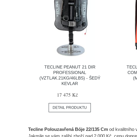
TECLINE PEANUT 21 DIR
TECL
PROFESSIONAL
COM
(VZTLAK.21KG/46LBS) - ŠEDÝ
(
KEVLAR
17 475 Kč
DETAIL PRODUKTU
Tecline Polouzavřená Bóje 22/135 Cm
od kvalitního
Jakmile se vám zalíbí zboží nad 2.000 Kč, cenu dop