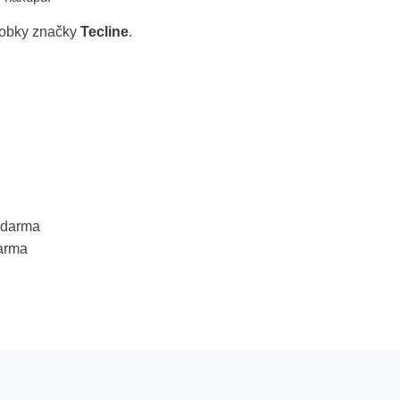
robky značky
Tecline
.
 zdarma
arma