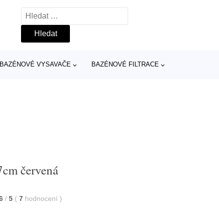
Vyhledávání
BAZÉNOVÉ VYSAVAČE
BAZÉNOVÉ FILTRACE
7cm červená
6
/
5
(
7
hodnocení
)