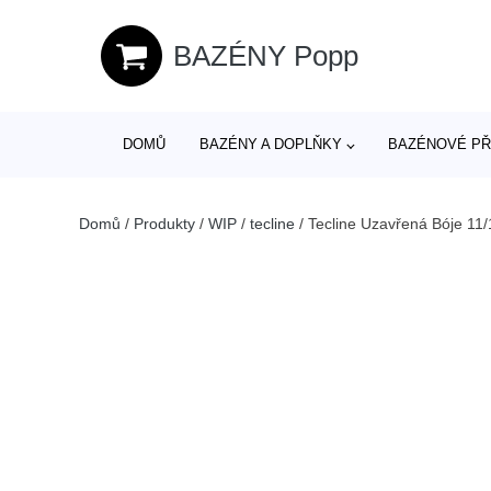
BAZÉNY Popp
DOMŮ
BAZÉNY A DOPLŇKY
BAZÉNOVÉ PŘ
Domů
/
Produkty
/
WIP
/
tecline
/
Tecline Uzavřená Bóje 11