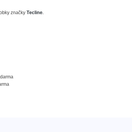
robky značky
Tecline
.
 zdarma
arma