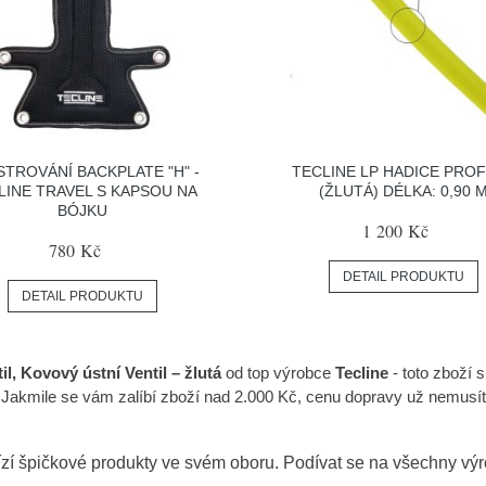
STROVÁNÍ BACKPLATE "H" -
TECLINE LP HADICE PRO
LINE TRAVEL S KAPSOU NA
(ŽLUTÁ) DÉLKA: 0,90 
BÓJKU
1 200 Kč
780 Kč
DETAIL PRODUKTU
DETAIL PRODUKTU
l, Kovový ústní Ventil – žlutá
od top výrobce
Tecline
- toto zboží 
 Jakmile se vám zalíbí zboží nad 2.000 Kč, cenu dopravy už nemus
zí špičkové produkty ve svém oboru. Podívat se na všechny vý