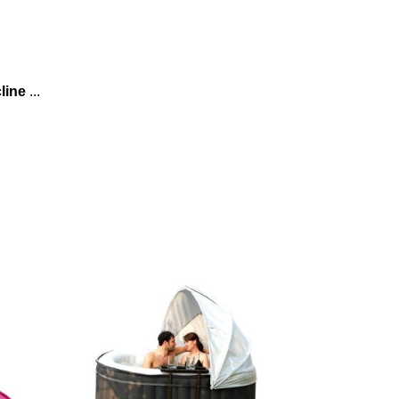
line
...