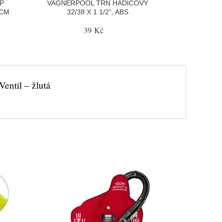
P
VAGNERPOOL TRN HADICOVÝ
 CM
32/38 X 1 1/2“, ABS
39 Kč
entil – žlutá