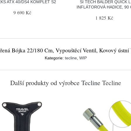
KS ATX 40/DS4 KOMPLET S2
SI TECH BALDER QUICK L
INFLÁTOROVÁ HADICE, 90
9 690 Kč
1 825 Kč
řená Bójka 22/180 Cm, Vypouštěcí Ventil, Kovový ústní V
Kategorie:
tecline
,
WIP
Další produkty od výrobce
Tecline
Tecline