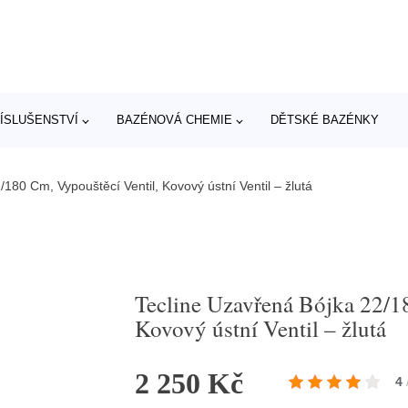
ÍSLUŠENSTVÍ
BAZÉNOVÁ CHEMIE
DĚTSKÉ BAZÉNKY
180 Cm, Vypouštěcí Ventil, Kovový ústní Ventil – žlutá
Tecline Uzavřená Bójka 22/1
Kovový ústní Ventil – žlutá
2 250 Kč
4