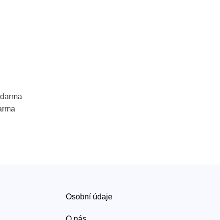
 zdarma
arma
Osobní údaje
O nás