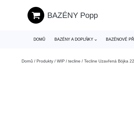
BAZÉNY Popp
DOMŮ
BAZÉNY A DOPLŇKY
BAZÉNOVÉ PŘ
Domů
/
Produkty
/
WIP
/
tecline
/
Tecline Uzavřená Bójka 22/