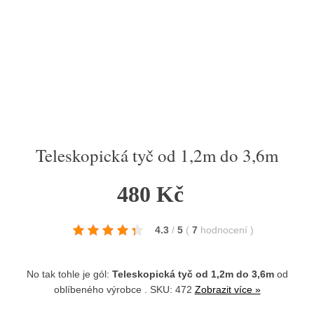
Teleskopická tyč od 1,2m do 3,6m
480 Kč
4.3
/
5
(
7
hodnocení
)
No tak tohle je gól:
Teleskopická tyč od 1,2m do 3,6m
od
oblíbeného výrobce
. SKU: 472
Zobrazit více »