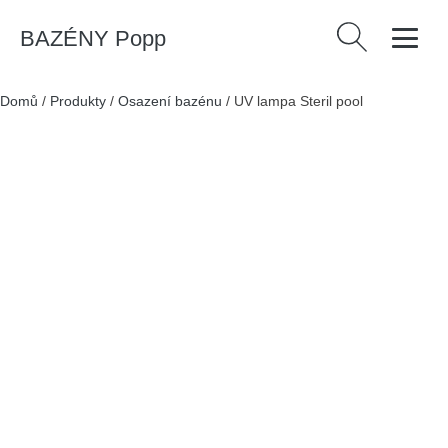
BAZÉNY Popp
Vyhledávání
Domů
/
Produkty
/
Osazení bazénu
/
UV lampa Steril pool