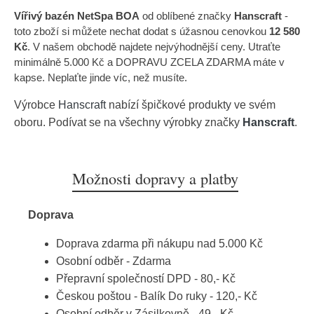
Vířivý bazén NetSpa BOA
od oblíbené značky
Hanscraft
-
toto zboží si můžete nechat dodat s úžasnou cenovkou
12 580
Kč
. V našem obchodě najdete nejvýhodnější ceny. Utraťte
minimálně 5.000 Kč a DOPRAVU ZCELA ZDARMA máte v
kapse. Neplaťte jinde víc, než musíte.
Výrobce
Hanscraft
nabízí špičkové produkty ve svém
oboru. Podívat se na všechny výrobky značky
Hanscraft
.
Možnosti dopravy a platby
Doprava
Doprava zdarma při nákupu nad 5.000 Kč
Osobní odběr - Zdarma
Přepravní společností DPD - 80,- Kč
Českou poštou - Balík Do ruky - 120,- Kč
Osobní odběr v Zásilkovně - 49,- Kč