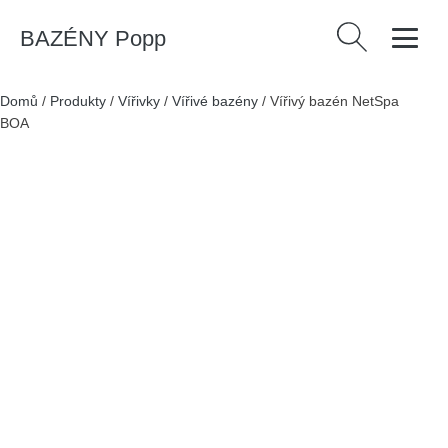
BAZÉNY Popp
Vyhledávání
Domů
/
Produkty
/
Vířivky
/
Vířivé bazény
/
Vířivý bazén NetSpa
BOA