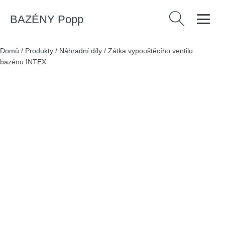
BAZÉNY Popp
Vyhledávání
Domů
/
Produkty
/
Náhradní díly
/
Zátka vypouštěcího ventilu
bazénu INTEX