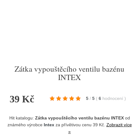
Zátka vypouštěcího ventilu bazénu
INTEX
39 Kč
5
/
5
(
6
hodnocení
)
Hit katalogu:
Zátka vypouštěcího ventilu bazénu INTEX
od
známého výrobce
Intex
za přívětivou cenu 39 Kč.
Zobrazit více
»