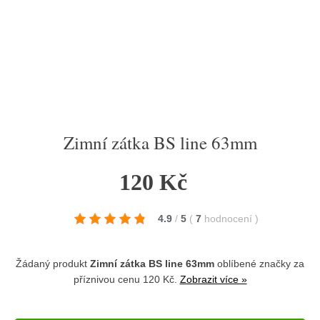
Zimní zátka BS line 63mm
120 Kč
4.9
/
5
(
7
hodnocení
)
Žádaný produkt
Zimní zátka BS line 63mm
oblíbené značky
za
příznivou cenu 120 Kč.
Zobrazit více »