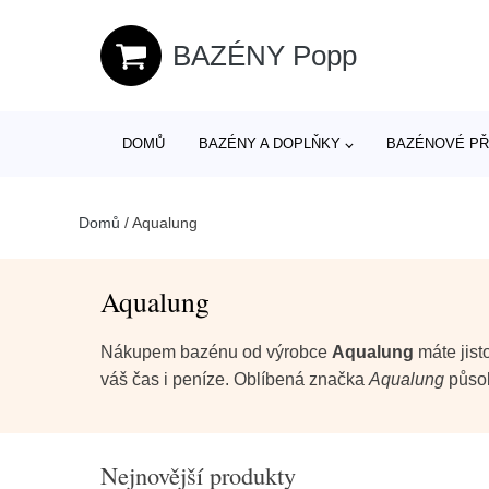
BAZÉNY Popp
DOMŮ
BAZÉNY A DOPLŇKY
BAZÉNOVÉ PŘ
Domů
/
Aqualung
Aqualung
Nákupem bazénu od výrobce
Aqualung
máte jist
váš čas i peníze. Oblíbená značka
Aqualung
působ
Nejnovější produkty