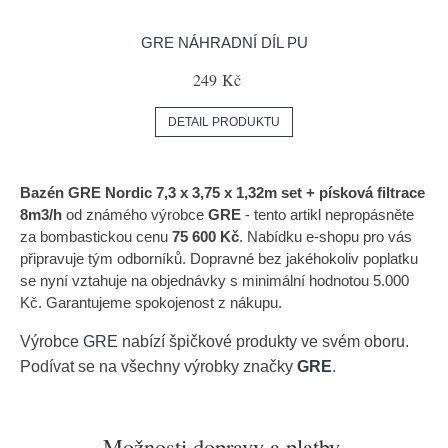
GRE NÁHRADNÍ DÍL PU
249 Kč
DETAIL PRODUKTU
Bazén GRE Nordic 7,3 x 3,75 x 1,32m set + písková filtrace
8m3/h
od známého výrobce
GRE
- tento artikl nepropásněte
za bombastickou cenu
75 600 Kč
. Nabídku e-shopu pro vás
připravuje tým odborníků. Dopravné bez jakéhokoliv poplatku
se nyní vztahuje na objednávky s minimální hodnotou 5.000
Kč. Garantujeme spokojenost z nákupu.
Výrobce
GRE
nabízí špičkové produkty ve svém oboru.
Podívat se na všechny výrobky značky
GRE
.
Možnosti dopravy a platby