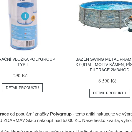
RAČNÍ VLOŽKA POLYGROUP
BAZÉN SWING METAL FRAME
TYP I
X 0,91M - MOTIV KÁMEN, P
FILTRACE 2M3/HOD
290 Kč
6 590 Kč
DETAIL PRODUKTU
DETAIL PRODUKTU
trace
od populární značky
Polygroup
- tento artikl nakupujte ve výp
 ZDARMA? Stačí nakoupit nad 5.000 Kč. Naše heslo: kvalita, výhod
zí špičkové produkty ve svém oboru. Podívat se na všechny vý