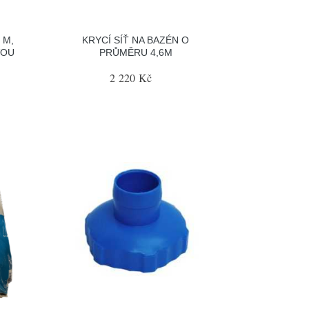
 M,
KRYCÍ SÍŤ NA BAZÉN O
VOU
PRŮMĚRU 4,6M
2 220 Kč