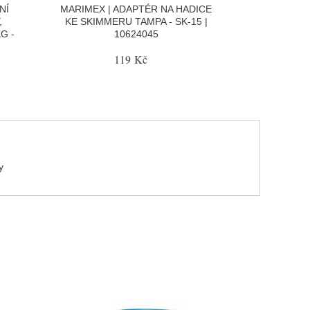
NÍ
MARIMEX | ADAPTÉR NA HADICE
,
KE SKIMMERU TAMPA - SK-15 |
G -
10624045
119 Kč
e
y