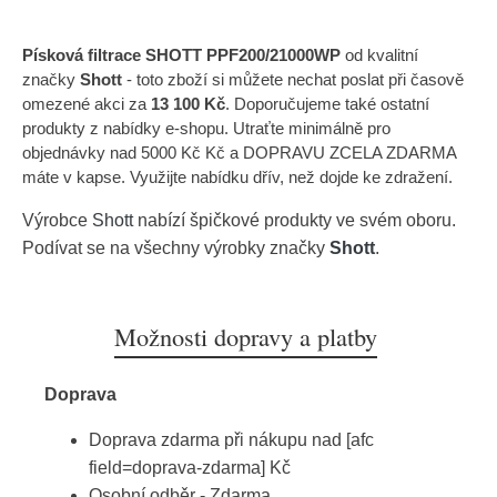
Písková filtrace SHOTT PPF200/21000WP
od kvalitní
značky
Shott
- toto zboží si můžete nechat poslat při časově
omezené akci za
13 100 Kč
. Doporučujeme také ostatní
produkty z nabídky e-shopu. Utraťte minimálně pro
objednávky nad 5000 Kč Kč a DOPRAVU ZCELA ZDARMA
máte v kapse. Využijte nabídku dřív, než dojde ke zdražení.
Výrobce
Shott
nabízí špičkové produkty ve svém oboru.
Podívat se na všechny výrobky značky
Shott
.
Možnosti dopravy a platby
Doprava
Doprava zdarma při nákupu nad [afc
field=doprava-zdarma] Kč
Osobní odběr - Zdarma