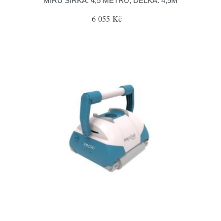
MÍRU ŠÍŘKA: 4,5 METRU, DÉLKA: 4,5M
6 055 Kč