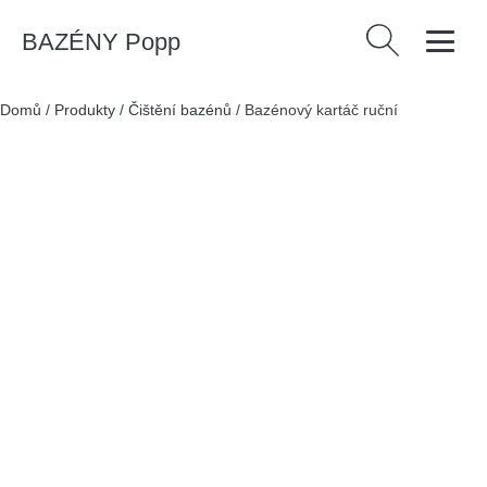
BAZÉNY Popp
Vyhledávání
Domů
/
Produkty
/
Čištění bazénů
/
Bazénový kartáč ruční