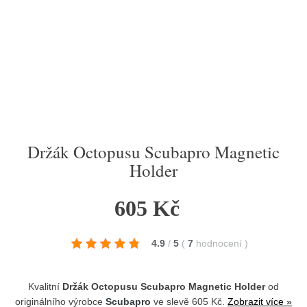
Držák Octopusu Scubapro Magnetic
Holder
605 Kč
4.9
/
5
(
7
hodnocení
)
Kvalitní
Držák Octopusu Scubapro Magnetic Holder
od
originálního výrobce
Scubapro
ve slevě 605 Kč.
Zobrazit více »