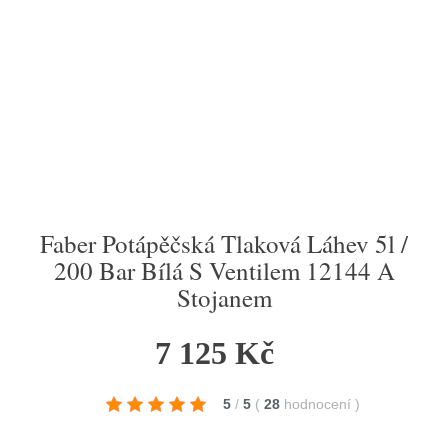
Faber Potápěčská Tlaková Láhev 5l /
200 Bar Bílá S Ventilem 12144 A
Stojanem
7 125 Kč
5
/
5
(
28
hodnocení
)