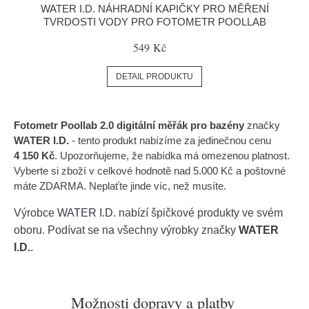
WATER I.D. NÁHRADNÍ KAPIČKY PRO MĚŘENÍ
TVRDOSTI VODY PRO FOTOMETR POOLLAB
549 Kč
DETAIL PRODUKTU
Fotometr Poollab 2.0 digitální měřák pro bazény
značky
WATER I.D.
- tento produkt nabízíme za jedinečnou cenu
4 150 Kč
. Upozorňujeme, že nabídka má omezenou platnost.
Vyberte si zboží v celkové hodnotě nad 5.000 Kč a poštovné
máte ZDARMA. Neplaťte jinde víc, než musíte.
Výrobce
WATER I.D.
nabízí špičkové produkty ve svém
oboru. Podívat se na všechny výrobky značky
WATER
I.D.
.
Možnosti dopravy a platby