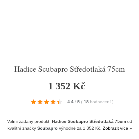
Hadice Scubapro Středotlaká 75cm
1 352 Kč
4.4
/
5
(
18
hodnocení
)
Velmi žádaný produkt,
Hadice Scubapro Středotlaká 75cm
od
kvalitní značky
Scubapro
výhodně za 1 352 Kč.
Zobrazit více »