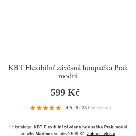
KBT Flexibilní závěsná houpačka Prak
modrá
599 Kč
4.9
/
5
(
24
hodnocení
)
Hit katalogu:
KBT Flexibilní závěsná houpačka Prak modrá
značky
Marimex
ve slevě 599 Kč.
Zobrazit více »