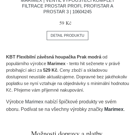
MARIMEX | VENTIL VYPOUŠTĚCÍ KOMPLET
FILTRACE PROSTAR PROFI, PROFISTAR A
PROSTAR 3 | 10604245
59 Kč
DETAIL PRODUKTU
KBT Flexibilní závěsná houpačka Prak modrá
od
populárního výrobce
Marimex
- tento hit seženete v právě
probíhající akci za
529 Kč
. Ceny zboží a skladovou
dostupnost neustále aktualizujeme. Dopravné bez jakéhokoliv
poplatku se nyní vztahuje na objednávky s minimální hodnotou
Kč. Přejeme vám příjemné nakupování.
Výrobce
Marimex
nabízí špičkové produkty ve svém
oboru. Podívat se na všechny výrobky značky
Marimex
.
Možnosti dopravy a platby