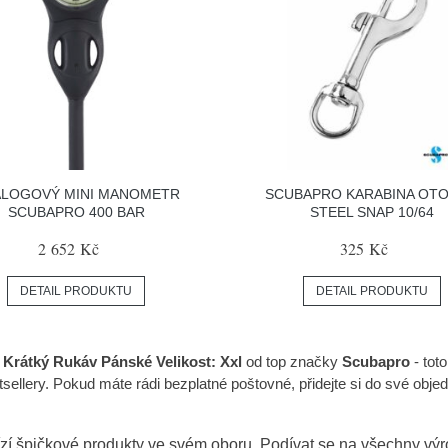
LOGOVÝ MINI MANOMETR
SCUBAPRO KARABINA OT
SCUBAPRO 400 BAR
STEEL SNAP 10/64
2 652 Kč
325 Kč
DETAIL PRODUKTU
DETAIL PRODUKTU
Krátký Rukáv Pánské Velikost: Xxl
od top značky
Scubapro
- tot
sellery. Pokud máte rádi bezplatné poštovné, přidejte si do své objed
zí špičkové produkty ve svém oboru. Podívat se na všechny vý