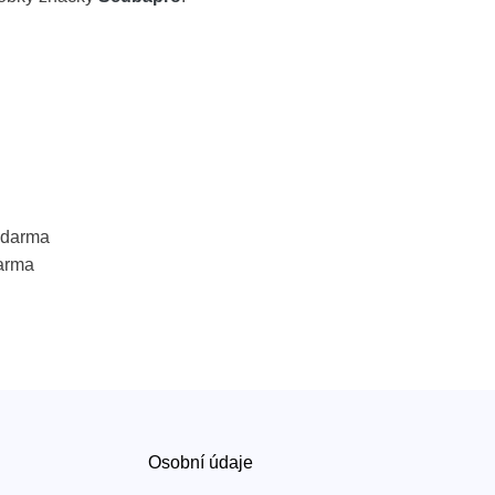
 zdarma
arma
Osobní údaje