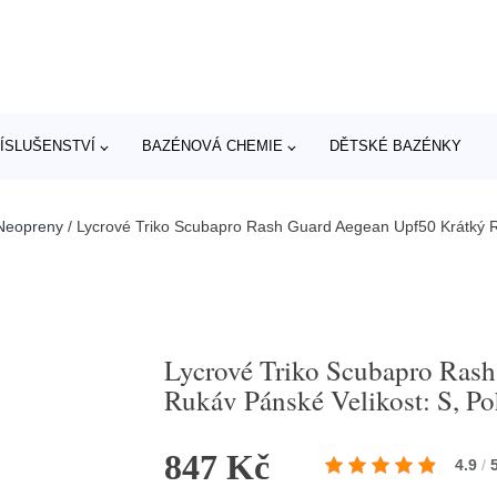
ÍSLUŠENSTVÍ
BAZÉNOVÁ CHEMIE
DĚTSKÉ BAZÉNKY
Neopreny
/
Lycrové Triko Scubapro Rash Guard Aegean Upf50 Krátký Ru
Lycrové Triko Scubapro Ras
Rukáv Pánské Velikost: S, Po
847 Kč
4.9
/