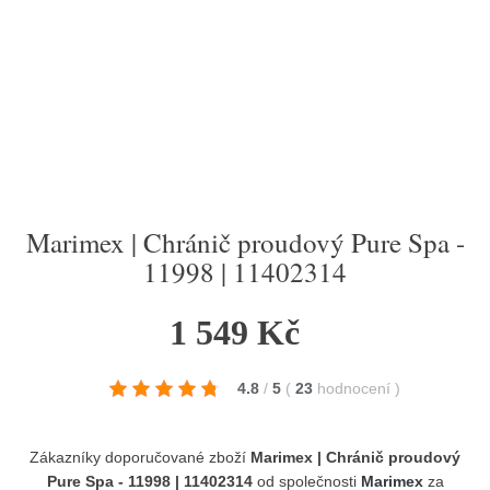
Marimex | Chránič proudový Pure Spa -
11998 | 11402314
1 549 Kč
4.8
/
5
(
23
hodnocení
)
Zákazníky doporučované zboží
Marimex | Chránič proudový
Pure Spa - 11998 | 11402314
od společnosti
Marimex
za