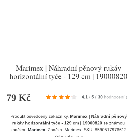
Marimex | Náhradní pěnový rukáv
horizontální tyče - 129 cm | 19000820
79 Kč
4.1
/
5
(
30
hodnocení
)
Produkt osvědčený zákazníky,
Marimex | Náhradní pěnový
rukáv horizontální tyče - 129 cm | 19000820
se známou
značkou
Marimex
. Značka:
Marimex
. SKU: 8590517976612
Zobrazit více »