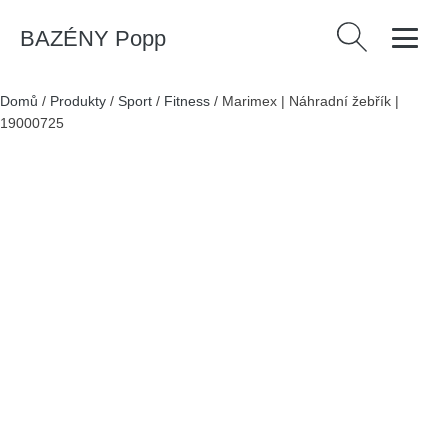
BAZÉNY Popp
Vyhledávání
Domů
/
Produkty
/
Sport
/
Fitness
/
Marimex | Náhradní žebřík |
19000725