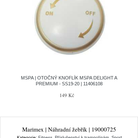
MSPA | OTOČNÝ KNOFLÍK MSPA DELIGHT A
PREMIUM - SS19-20 | 11406108
149 Kč
Marimex | Náhradní žebřík | 19000725
Kategorie:
Fitness
,
Příslušenství k trampolínám
,
Sport