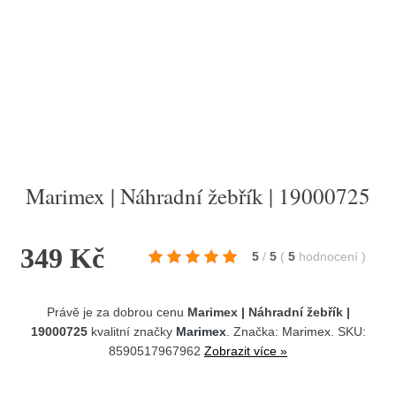
Marimex | Náhradní žebřík | 19000725
349 Kč
5
/
5
(
5
hodnocení
)
Právě je za dobrou cenu
Marimex | Náhradní žebřík |
19000725
kvalitní značky
Marimex
. Značka:
Marimex
. SKU:
8590517967962
Zobrazit více »