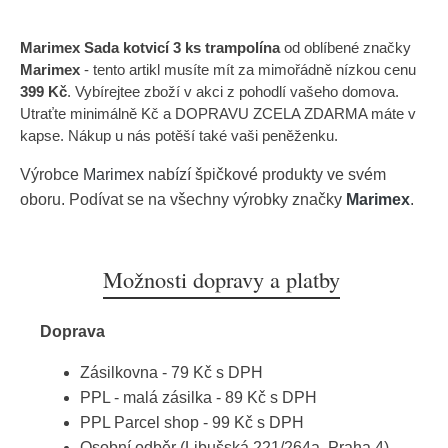
Marimex Sada kotvicí 3 ks trampolína
od oblíbené značky
Marimex
- tento artikl musíte mít za mimořádně nízkou cenu
399 Kč
. Vybírejtee zboží v akci z pohodlí vašeho domova.
Utraťte minimálně Kč a DOPRAVU ZCELA ZDARMA máte v
kapse. Nákup u nás potěší také vaši peněženku.
Výrobce
Marimex
nabízí špičkové produkty ve svém
oboru. Podívat se na všechny výrobky značky
Marimex
.
Možnosti dopravy a platby
Doprava
Zásilkovna - 79 Kč s DPH
PPL - malá zásilka - 89 Kč s DPH
PPL Parcel shop - 99 Kč s DPH
Osobní odběr (Libušská 221/264a, Praha 4) -