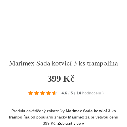
Marimex Sada kotvicí 3 ks trampolína
399 Kč
4.6
/
5
(
14
hodnocení
)
Produkt osvědčený zákazníky
Marimex Sada kotvicí 3 ks
trampolína
od populární značky
Marimex
za přívětivou cenu
399 Kč.
Zobrazit více »