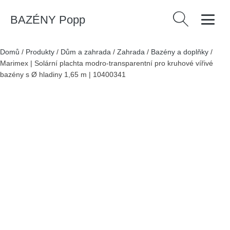
BAZÉNY Popp
Vyhledávání
Domů
/
Produkty
/
Dům a zahrada
/
Zahrada
/
Bazény a doplňky
/
Marimex | Solární plachta modro-transparentní pro kruhové vířivé
bazény s Ø hladiny 1,65 m | 10400341