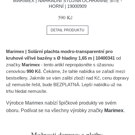
MARIMEX | NÁHRADNÍ STOJNA OCHRANNÉ SÍTĚ -
HORNÍ | 19000909
590 Kč
DETAIL PRODUKTU
Marimex | Solární plachta modro-transparentní pro
kruhové vířivé bazény s Ø hladiny 1,65 m | 10400341
od
značky
Marimex
- tento artikl nepropásněte s úžasnou
cenovkou
990 Kč
. Čekáme, že tahle nabídka se zařadí mezi
bestsellery. Jakmile se vám zalíbí zboží nad Kč, cenu dopravy
už nemusíte řešit, bude BEZPLATNÁ. Lepší nabídku už na
trhu hledat nemusíte.
Výrobce
Marimex
nabízí špičkové produkty ve svém
oboru. Podívat se na všechny výrobky značky
Marimex
.
Možnosti dopravy a platby