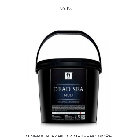
95 Kč
MINERÁLNÍ BAHNO Z MRTVÉHO MOŘE