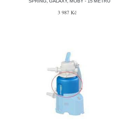
SPRING, GALAXY, MOBY - 15 METRŮ
3 987 Kč