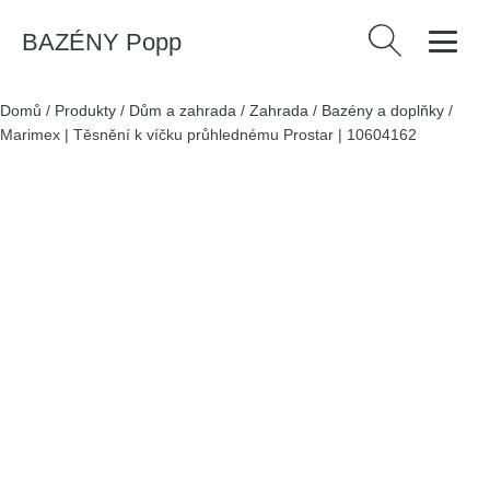
BAZÉNY Popp
Vyhledávání
Domů
/
Produkty
/
Dům a zahrada
/
Zahrada
/
Bazény a doplňky
/
Marimex | Těsnění k víčku průhlednému Prostar | 10604162