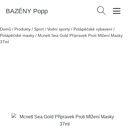
BAZÉNY Popp
Vyhledávání
Domů
/
Produkty
/
Sport
/
Vodní sporty
/
Potápěčské vybavení
/
Potápěčské masky
/
Mcnett Sea Gold Přípravek Proti Mlžení Masky
37ml