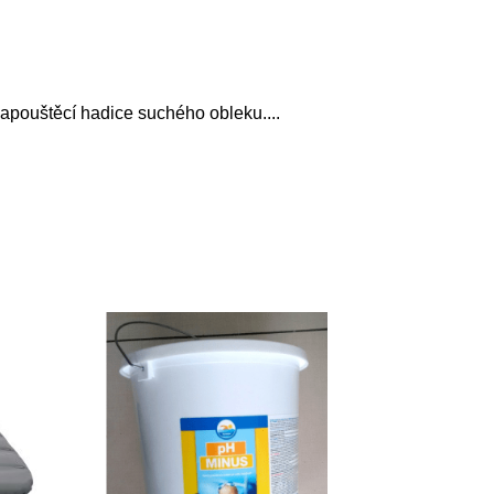
 napouštěcí hadice suchého obleku.
...