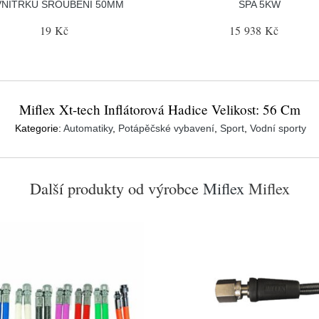
VNITŘKU ŠROUBENÍ 50MM
SPA 5KW
19 Kč
15 938 Kč
Miflex Xt-tech Inflátorová Hadice Velikost: 56 Cm
Kategorie:
Automatiky
,
Potápěčské vybavení
,
Sport
,
Vodní sporty
Další produkty od výrobce
Miflex
Miflex