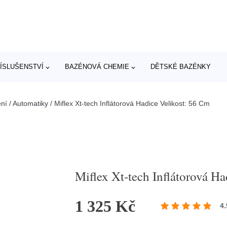
ÍSLUŠENSTVÍ
BAZÉNOVÁ CHEMIE
DĚTSKÉ BAZÉNKY
ní
/
Automatiky
/
Miflex Xt-tech Inflátorová Hadice Velikost: 56 Cm
Miflex Xt-tech Inflátorová H
1 325 Kč
4.