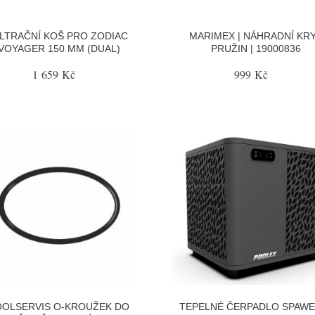
ILTRAČNÍ KOŠ PRO ZODIAC
MARIMEX | NÁHRADNÍ KR
VOYAGER 150 ΜM (DUAL)
PRUŽIN | 19000836
1 659 Kč
999 Kč
OOLSERVIS O-KROUŽEK DO
TEPELNÉ ČERPADLO SPAWE