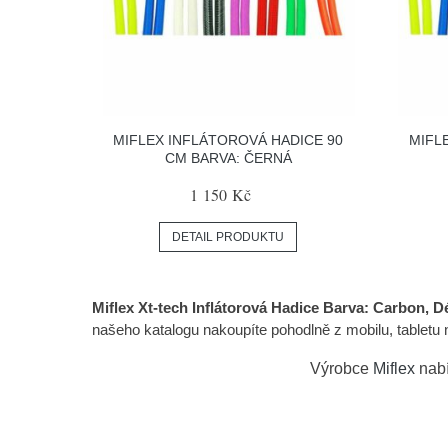
MIFLEX INFLÁTOROVÁ HADICE 90
MIFL
CM BARVA: ČERNÁ
1 150 Kč
DETAIL PRODUKTU
Miflex Xt-tech Inflátorová Hadice Barva: Carbon, D
našeho katalogu nakoupíte pohodlně z mobilu, tabletu 
Výrobce
Miflex
nabí