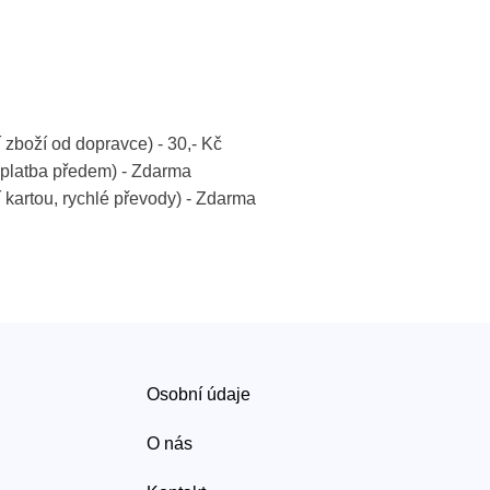
í zboží od dopravce) - 30,- Kč
platba předem) - Zdarma
í kartou, rychlé převody) - Zdarma
Osobní údaje
O nás