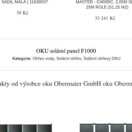
SADA, MALÁ | 11630037
MASTER - CARIBIC, 2,05M Š
25M ROLE (51,25 M2)
39 Kč
33 241 Kč
OKU solární panel F1000
Kategorie:
Ohřev vody
,
Solární ohřev
,
Solární ohřevy OKU
ukty od výrobce
oku Obermaier GmbH
oku Oberm