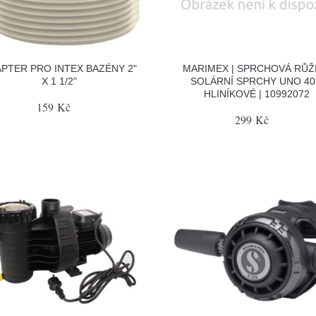
PTER PRO INTEX BAZÉNY 2"
MARIMEX | SPRCHOVÁ RŮŽ
X 1 1/2"
SOLÁRNÍ SPRCHY UNO 40
HLINÍKOVÉ | 10992072
159 Kč
299 Kč