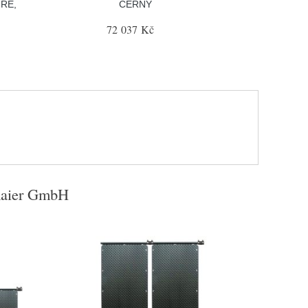
ÍŘE,
ČERNÝ
72 037 Kč
aier GmbH