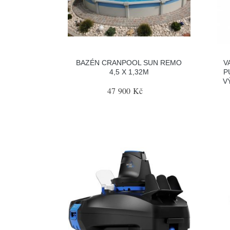
BAZÉN CRANPOOL SUN REMO
V
4,5 X 1,32M
P
V
47 900 Kč