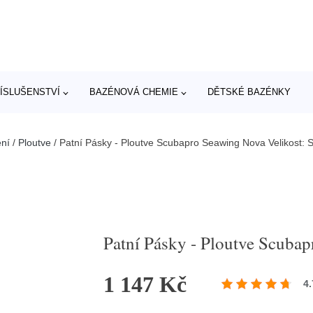
ÍSLUŠENSTVÍ
BAZÉNOVÁ CHEMIE
DĚTSKÉ BAZÉNKY
ní
/
Ploutve
/
Patní Pásky - Ploutve Scubapro Seawing Nova Velikost: 
Patní Pásky - Ploutve Scubap
1 147 Kč
4.