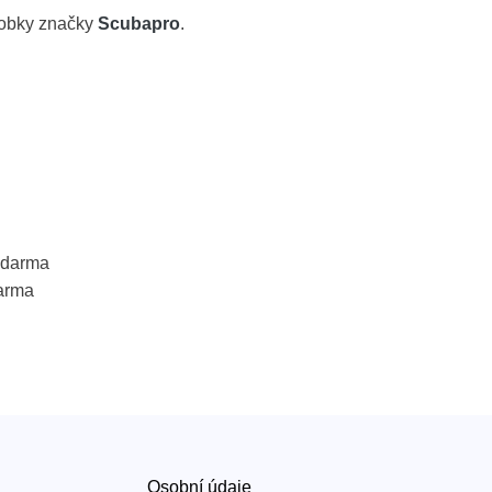
robky značky
Scubapro
.
 zdarma
arma
Osobní údaje