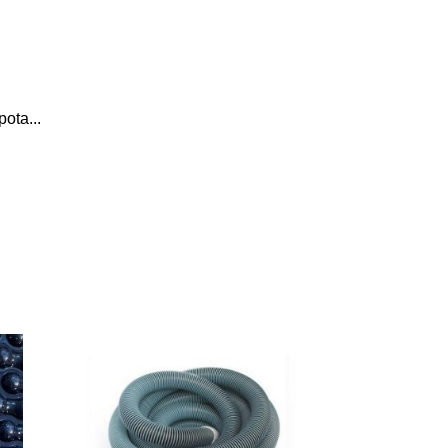
 pota
...