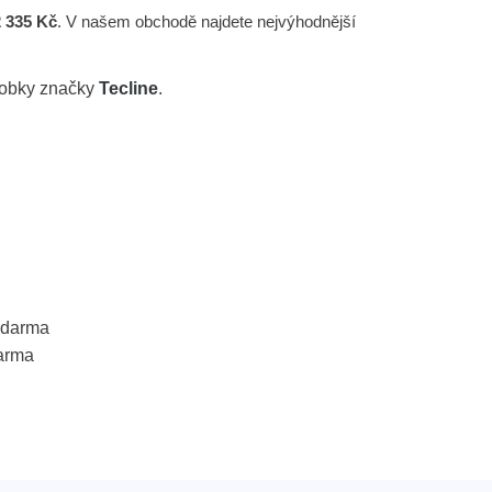
2 335 Kč
. V našem obchodě najdete nejvýhodnější
robky značky
Tecline
.
 zdarma
arma