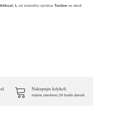
elikost: L
od známého výrobce
Tecline
ve slevě
od
Nakupujte kdykoli
máme otevřeno 24 hodin denně