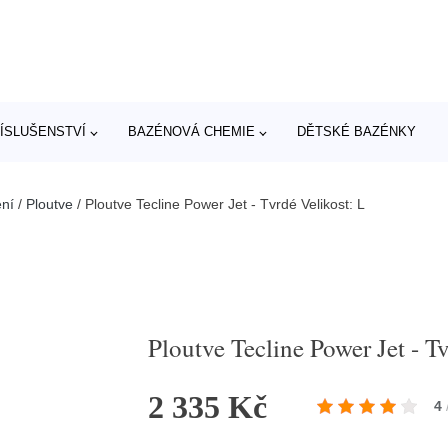
ÍSLUŠENSTVÍ
BAZÉNOVÁ CHEMIE
DĚTSKÉ BAZÉNKY
ní
/
Ploutve
/
Ploutve Tecline Power Jet - Tvrdé Velikost: L
Ploutve Tecline Power Jet - T
2 335 Kč
4