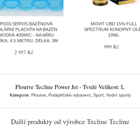
POOLSERVIS BAZÉNOVÁ
MOVIT CBD 15% FULL
OLÁRNÍ PLACHTA NA BAZÉN
SPECTRUM KONOPNÝ OL
MODRÁ 400MIC - NA MÍRU
10ML
ŘKA: 4,5 METRU, DÉLKA: 3M
999 Kč
2 957 Kč
Ploutve Tecline Power Jet - Tvrdé Velikost: L
Kategorie:
Ploutve
,
Potápěčské vybavení
,
Sport
,
Vodní sporty
Další produkty od výrobce
Tecline
Tecline