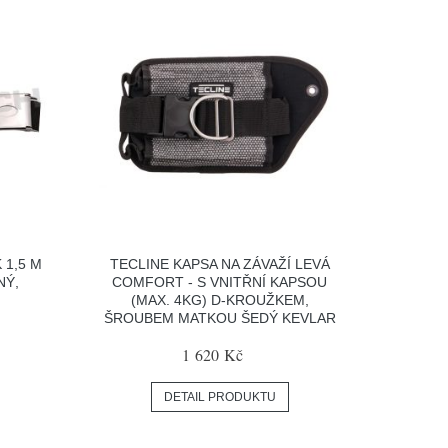
 1,5 M
TECLINE KAPSA NA ZÁVAŽÍ LEVÁ
NÝ,
COMFORT - S VNITŘNÍ KAPSOU
(MAX. 4KG) D-KROUŽKEM,
ŠROUBEM MATKOU ŠEDÝ KEVLAR
1 620 Kč
DETAIL PRODUKTU