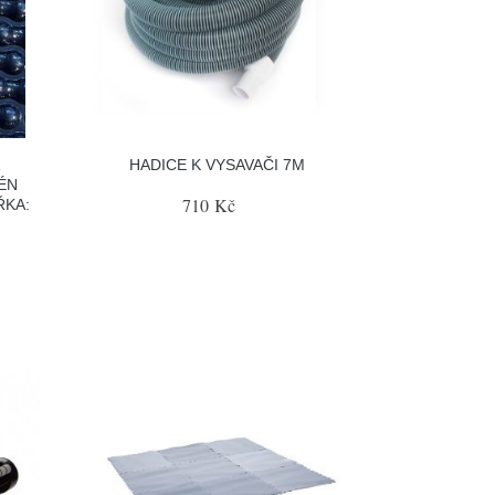
Á
HADICE K VYSAVAČI 7M
ÉN
710 Kč
ŘKA: