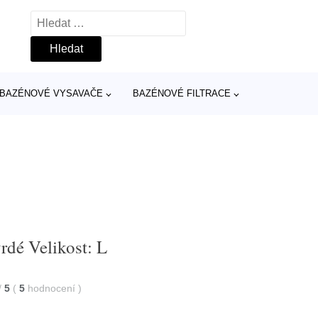
Vyhledávání
BAZÉNOVÉ VYSAVAČE
BAZÉNOVÉ FILTRACE
vrdé Velikost: L
/
5
(
5
hodnocení
)