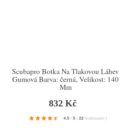
Scubapro Botka Na Tlakovou Láhev
Gumová Barva: černá, Velikost: 140
Mm
832 Kč
4.5
/
5
(
22
hodnocení
)