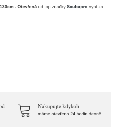
130cm - Otevřená
od top značky
Scubapro
nyní za
od
Nakupujte kdykoli
máme otevřeno 24 hodin denně