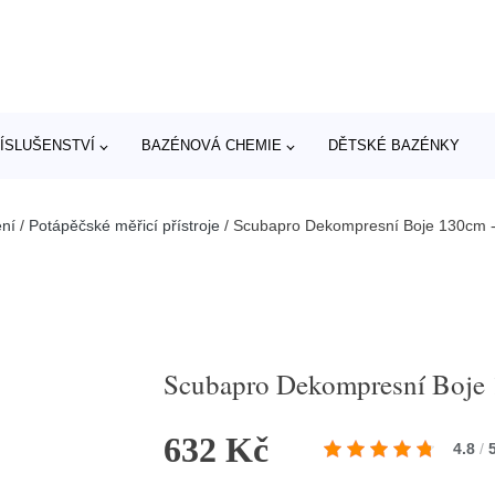
ÍSLUŠENSTVÍ
BAZÉNOVÁ CHEMIE
DĚTSKÉ BAZÉNKY
ní
/
Potápěčské měřicí přístroje
/
Scubapro Dekompresní Boje 130cm -
Scubapro Dekompresní Boje 
632 Kč
4.8
/