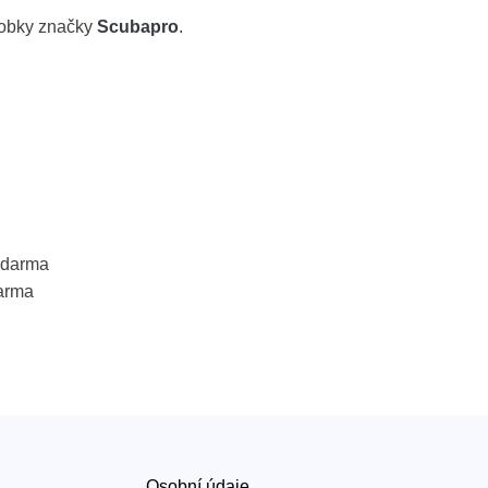
robky značky
Scubapro
.
 zdarma
arma
Osobní údaje