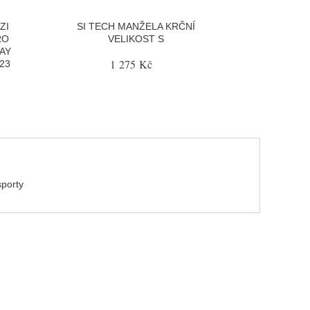
ZI
SI TECH MANŽELA KRČNÍ
RO
VELIKOST S
AY
1 275 Kč
23
sporty