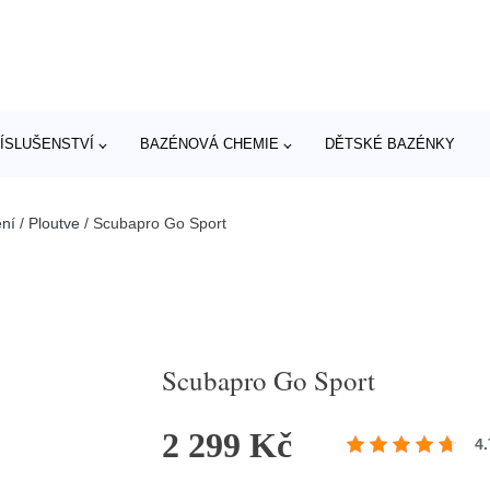
ÍSLUŠENSTVÍ
BAZÉNOVÁ CHEMIE
DĚTSKÉ BAZÉNKY
ní
/
Ploutve
/
Scubapro Go Sport
Scubapro Go Sport
2 299 Kč
4.