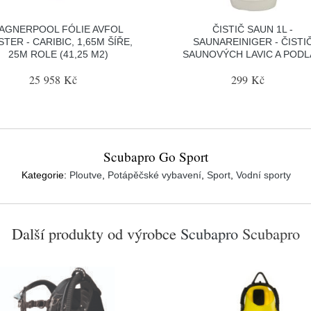
AGNERPOOL FÓLIE AVFOL
ČISTIČ SAUN 1L -
TER - CARIBIC, 1,65M ŠÍŘE,
SAUNAREINIGER - ČISTI
25M ROLE (41,25 M2)
SAUNOVÝCH LAVIC A POD
25 958 Kč
299 Kč
Scubapro Go Sport
Kategorie:
Ploutve
,
Potápěčské vybavení
,
Sport
,
Vodní sporty
Další produkty od výrobce
Scubapro
Scubapro