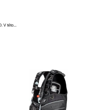
. V této
...