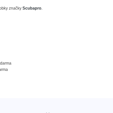
robky značky
Scubapro
.
 zdarma
arma