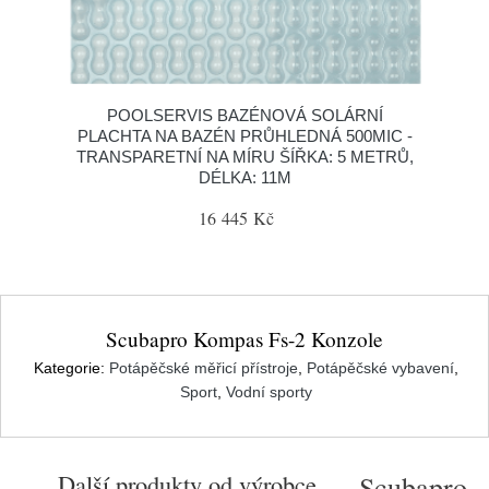
POOLSERVIS BAZÉNOVÁ SOLÁRNÍ
PLACHTA NA BAZÉN PRŮHLEDNÁ 500MIC -
TRANSPARETNÍ NA MÍRU ŠÍŘKA: 5 METRŮ,
DÉLKA: 11M
16 445 Kč
Scubapro Kompas Fs-2 Konzole
Kategorie:
Potápěčské měřicí přístroje
,
Potápěčské vybavení
,
Sport
,
Vodní sporty
Další produkty od výrobce
Scubapro