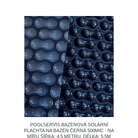
POOLSERVIS BAZÉNOVÁ SOLÁRNÍ
PLACHTA NA BAZÉN ČERNÁ 500MIC - NA
MÍRU ŠÍŘKA: 4,5 METRU, DÉLKA: 5,5M