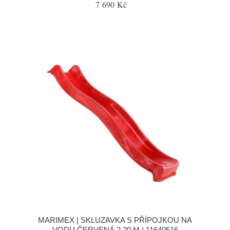
7 690 Kč
MARIMEX | SKLUZAVKA S PŘÍPOJKOU NA
VODU ČERVENÁ 2,20 M | 11640516