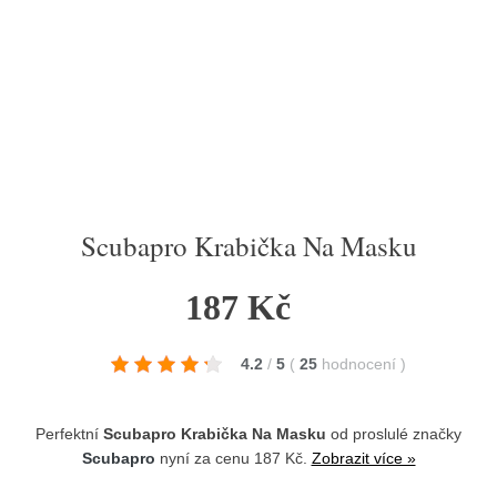
Scubapro Krabička Na Masku
187 Kč
4.2
/
5
(
25
hodnocení
)
Perfektní
Scubapro Krabička Na Masku
od proslulé značky
Scubapro
nyní za cenu 187 Kč.
Zobrazit více »