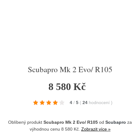
Scubapro Mk 2 Evo/ R105
8 580 Kč
4
/
5
(
24
hodnocení
)
Oblíbený produkt
Scubapro Mk 2 Evo/ R105
od
Scubapro
za
výhodnou cenu 8 580 Kč.
Zobrazit více »