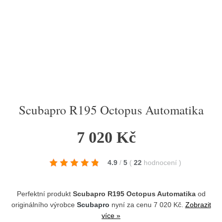
Scubapro R195 Octopus Automatika
7 020 Kč
4.9
/
5
(
22
hodnocení
)
Perfektní produkt
Scubapro R195 Octopus Automatika
od
originálního výrobce
Scubapro
nyní za cenu 7 020 Kč.
Zobrazit
více »