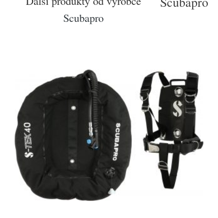
Další produkty od výrobce
Scubapro
Scubapro