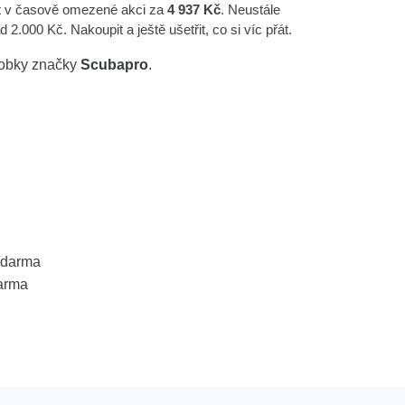
it v časově omezené akci za
4 937 Kč
. Neustále
.000 Kč. Nakoupit a ještě ušetřit, co si víc přát.
robky značky
Scubapro
.
 zdarma
arma