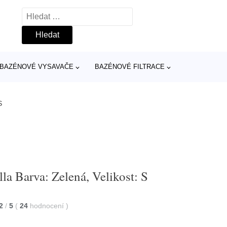
Vyhledávání
BAZÉNOVÉ VYSAVAČE
BAZÉNOVÉ FILTRACE
S
a Barva: Zelená, Velikost: S
2
/
5
(
24
hodnocení
)