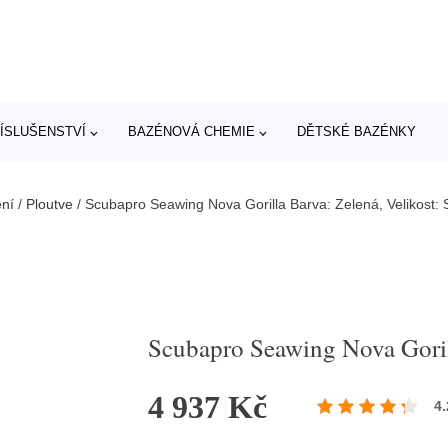
ÍSLUŠENSTVÍ
BAZÉNOVÁ CHEMIE
DĚTSKÉ BAZÉNKY
ní
/
Ploutve
/
Scubapro Seawing Nova Gorilla Barva: Zelená, Velikost: 
Scubapro Seawing Nova Gorill
4 937 Kč
4.