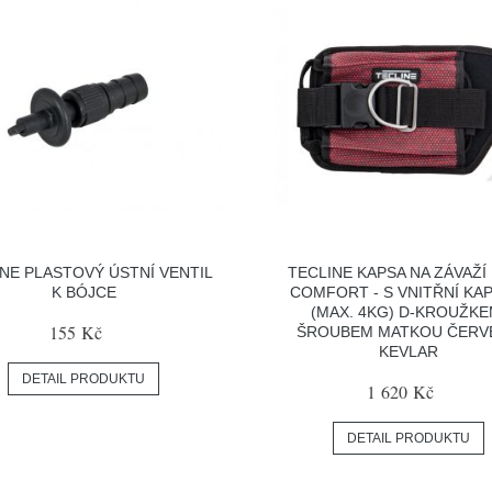
NE PLASTOVÝ ÚSTNÍ VENTIL
TECLINE KAPSA NA ZÁVAŽÍ
K BÓJCE
COMFORT - S VNITŘNÍ KA
(MAX. 4KG) D-KROUŽKE
155 Kč
ŠROUBEM MATKOU ČERV
KEVLAR
DETAIL PRODUKTU
1 620 Kč
DETAIL PRODUKTU