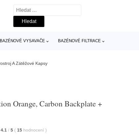
Vyhledávání
BAZÉNOVÉ VYSAVAČE
BAZÉNOVÉ FILTRACE
Postroj A Zátěžové Kapsy
tion Orange, Carbon Backplate +
y
4.1
/
5
(
15
hodnocení
)