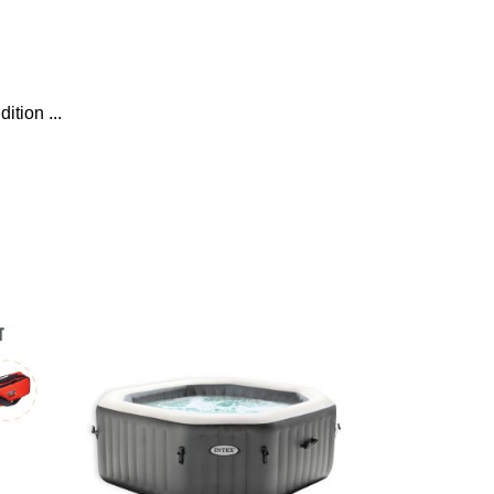
dition
...