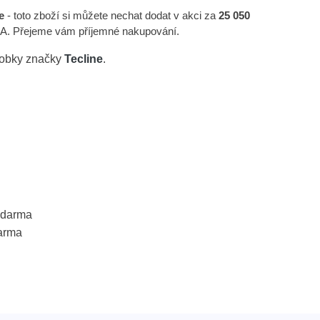
e
- toto zboží si můžete nechat dodat v akci za
25 050
MA. Přejeme vám příjemné nakupování.
robky značky
Tecline
.
 zdarma
arma