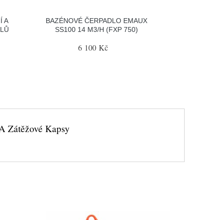
Í A
BAZÉNOVÉ ČERPADLO EMAUX
ILŮ
SS100 14 M3/H (FXP 750)
6 100 Kč
j A Zátěžové Kapsy