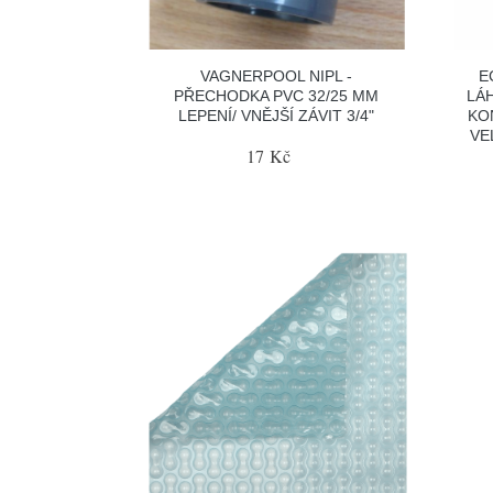
VAGNERPOOL NIPL -
E
PŘECHODKA PVC 32/25 MM
LÁH
LEPENÍ/ VNĚJŠÍ ZÁVIT 3/4"
KO
VE
17 Kč